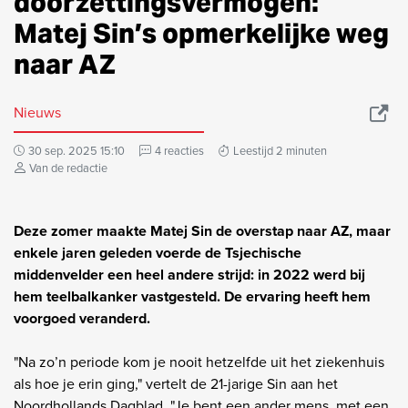
doorzettingsvermogen:
Matej Sin’s opmerkelijke weg
naar AZ
Nieuws
30 sep. 2025 15:10
4 reacties
Leestijd 2 minuten
Van de redactie
Deze zomer maakte Matej Sin de overstap naar AZ, maar
enkele jaren geleden voerde de Tsjechische
middenvelder een heel andere strijd: in 2022 werd bij
hem teelbalkanker vastgesteld. De ervaring heeft hem
voorgoed veranderd.
"Na zo’n periode kom je nooit hetzelfde uit het ziekenhuis
als hoe je erin ging," vertelt de 21-jarige Sin aan het
Noordhollands Dagblad. "Je bent een ander mens, met een