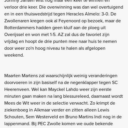
Johnny Jansen wist nog maar één keer te winnen en
verloor drie keer. Die overwinning was dan wel overtuigend
en in een thuiswedstrijd tegen Heracles Almelo: 3-0. De
Zwollenaren kregen ook al Feyenoord op bezoek, maar de
Rotterdammers hadden geen kluif aan de ploeg uit
Overijssel en won met 1-5. AZ zal dus de favoriet zijn
vrijdag en hoopt de drie punten mee naar huis te nemen
door weer zo'n hoog niveau te halen als afgelopen
weekend.
Maarten Martens zal waarschijnlijk weinig veranderingen
doorvoeren in zijn basiself na de negenklapper tegen SC
Heerenveen. Wel kan Mayckel Lahdo weer zijn eerste
minuten gaan maken na lang blessureleed, daarnaast wordt
Mees de Wit weer in de selectie verwacht. Zo krimpt de
ziekenboeg in Alkmaar verder en zitten alleen Lewis
Schouten, Sem Westerveld en Bruno Martins Indi nog in de
lappenmand. Bij PEC Zwolle komen we oude bekende