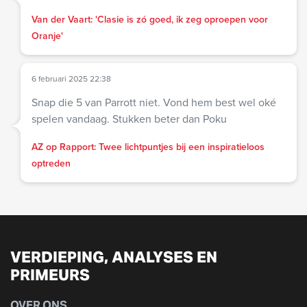
Van der Vaart: 'Clasie is zó goed, ik zeg oproepen voor
Oranje'
6 februari 2025 22:38
Snap die 5 van Parrott niet. Vond hem best wel oké
spelen vandaag. Stukken beter dan Poku
AZ op Rapport: Twee lichtpuntjes bij een inspiratieloos
optreden
VERDIEPING, ANALYSES EN
PRIMEURS
OVER ONS