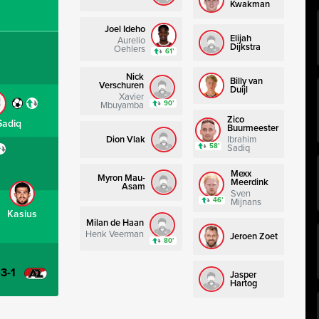
Kwakman
Joel Ideho
Elijah
Aurelio
Dijkstra
Oehlers
61’
Nick
Billy van
Verschuren
Duijl
Xavier
90’
Mbuyamba
Zico
Sadiq
Buurmeester
Dion Vlak
Ibrahim
58’
Sadiq
Mexx
Myron Mau-
Meerdink
Asam
Sven
46’
Mijnans
Kasius
Milan de Haan
Henk Veerman
Jeroen Zoet
80’
-3-1
Jasper
Hartog