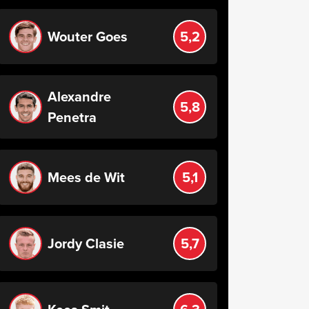
Wouter Goes
5,2
Alexandre
5,8
Penetra
Mees de Wit
5,1
Jordy Clasie
5,7