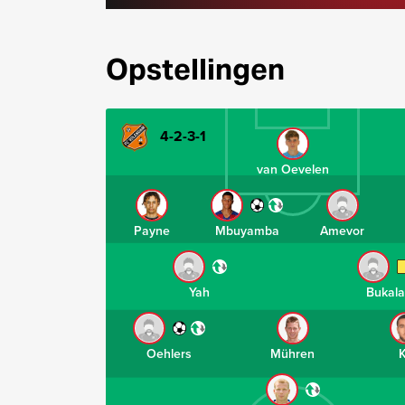
Opstellingen
4-2-3-1
van Oevelen
Payne
Mbuyamba
Amevor
Yah
Bukala
Oehlers
Mühren