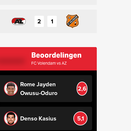
2
1
Beoordelingen
FC Volendam vs AZ
Rome Jayden
2,6
Owusu-Oduro
Denso Kasius
5,1