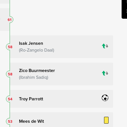
61
Isak Jensen
58
Ro-Zangelo Daal
Zico Buurmeester
58
Ibrahim Sadiq
Troy Parrott
54
Mees de Wit
53