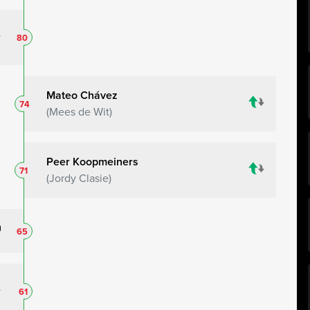
80
Mateo Chávez
74
Mees de Wit
Peer Koopmeiners
71
Jordy Clasie
65
61