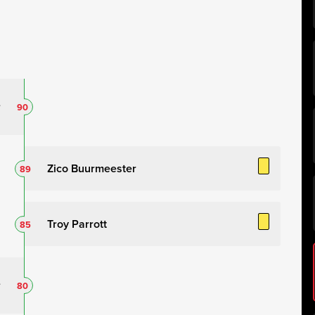
90
Zico Buurmeester
89
Troy Parrott
85
80