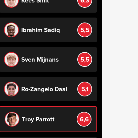
Kees Smit
6,3
Ibrahim Sadiq
5,5
Sven Mijnans
5,5
Ro-Zangelo Daal
5,1
Troy Parrott
6,6