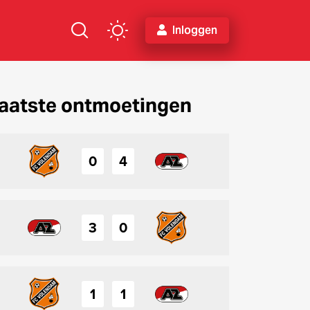
Inloggen
aatste ontmoetingen
0
4
3
0
1
1