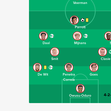
Veerman
Parrott
Daal
Mijnans
Smit
Clasie
De Wit
Penetra
Goes
Correia
4-2
Owusu-Oduro