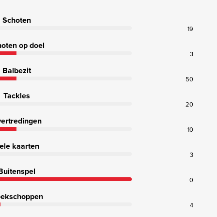
Schoten
19
oten op doel
3
Balbezit
50
Tackles
20
ertredingen
10
ele kaarten
3
Buitenspel
0
ekschoppen
4