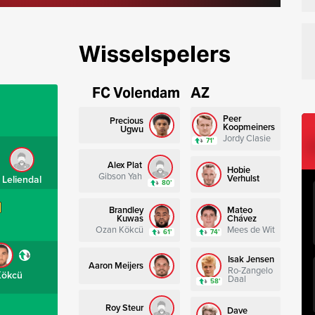
Wisselspelers
FC Volendam
AZ
Peer
Precious
Koopmeiners
Ugwu
Jordy Clasie
71’
Alex Plat
Hobie
Gibson Yah
Verhulst
Leliendal
80’
Brandley
Mateo
Kuwas
Chávez
Ozan Kökcü
Mees de Wit
61’
74’
Isak Jensen
Aaron Meijers
Ro-Zangelo
Kökcü
Daal
58’
Roy Steur
Dave