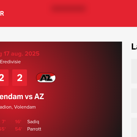
ER
L
 17 aug. 2025
Eredivisie
2
2
lendam vs AZ
tadion, Volendam
7'
16'
Sadiq
65'
54'
Parrott