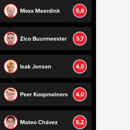
Mexx Meerdink
5,6
Zico Buurmeester
3,7
Isak Jensen
4,5
Peer Koopmeiners
4,0
Mateo Chávez
5,2