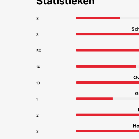
Statistieken
8
Sch
3
50
14
Ov
10
G
1
2
Ho
3