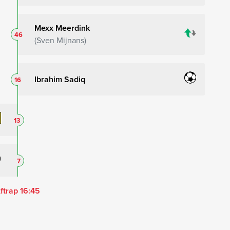
Mexx Meerdink
46
Sven Mijnans
Ibrahim Sadiq
16
13
7
ftrap 16:45