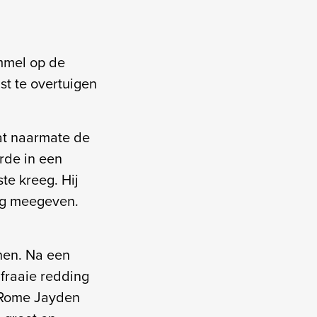
mmel op de
st te overtuigen
at naarmate de
erde in een
te kreeg. Hij
ing meegeven.
nen. Na een
fraaie redding
k Rome Jayden