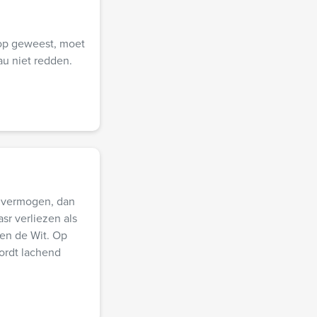
oop geweest, moet
u niet redden.
d vermogen, dan
asr verliezen als
 en de Wit. Op
wordt lachend