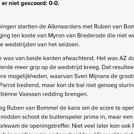
er niet gescoord: 0-0.
oningen startten de Alkmaarders met Ruben van Bo
 ging ten koste van Myron van Brederode die niet wi
ee wedstrijden van het seizoen.
e was van beide kanten afwachtend. Het was AZ d
derde meer grip op de wedstrijd kreeg. Dat resulte
ere mogelijkheden, waarvan Sven Mijnans de groots
Parrot bediend, maar kon de bal niet genoeg stur
tiënne Vaessen redding brengen.
reeg Ruben van Bommel de kans om de score te ope
 midden schoot de buitenspeler prima in, maar een 
rkwam de openingstreffer. Niet veel later kon oo