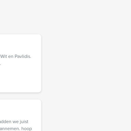
Wit en Pavlidis.
.
adden we juist
n aannemen. hoop