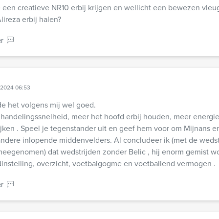
 een creatieve NR10 erbij krijgen en wellicht een bewezen vleug
lireza erbij halen?
r
 2024 06:53
e het volgens mij wel goed.
 handelingssnelheid, meer het hoofd erbij houden, meer energie
ijken . Speel je tegenstander uit en geef hem voor om Mijnans en 
andere inlopende middenvelders. Al concludeer ik (met de wedst
eegenomen) dat wedstrijden zonder Belic , hij enorm gemist wo
jdinstelling, overzicht, voetbalgogme en voetballend vermogen .
r