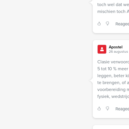
toch wel dat we
mischien toch A
Reagee
Apostel
26 augustus
Clasie verwoord
5 tot 10 % meer
leggen, beter k
te brengen, of 
voorbereiding m
fysiek, wedstri
Reagee