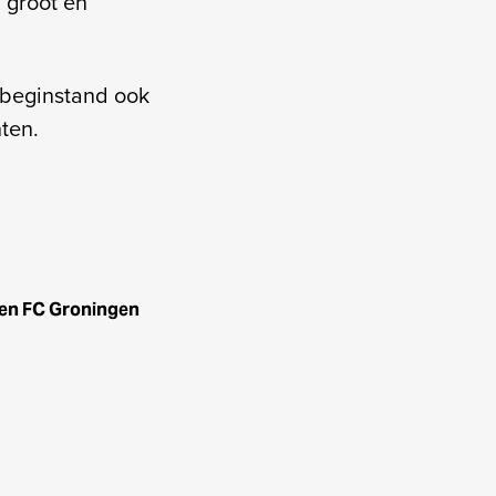
 groot en
 beginstand ook
nten.
gen FC Groningen