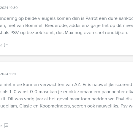
 2024 19:30
randering op beide vleugels komen dan is Parrot een dure aank
, met van Bommel, Brederode, addai enz ga je het op dit nivea
t als PSV op bezoek komt, dus Max nog even snel rondkijken.
r
2024 16:11
e niet mee kunnen verwachten van AZ. Er is nauwelijks scoren
en als 1- 0 winst 0-0 masr kan je er okk zomaar ern paar achter elk
zit. Dit was vorig jaar al het geval maar toen hadden we Pavlidis
leugellam, Clasie en Koopmeinders, scoren ook nauwelijks. Psv 
r