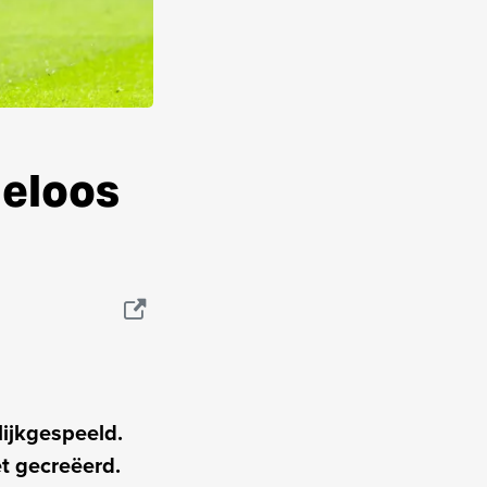
deloos
lijkgespeeld.
t gecreëerd.