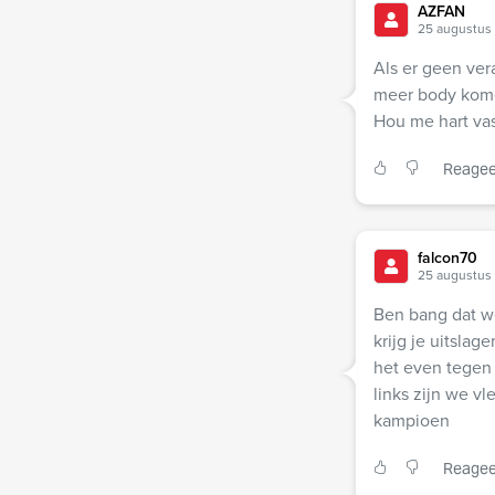
AZFAN
25 augustus
Als er geen ve
meer body komen
Hou me hart vas
Reagee
falcon70
25 augustus 
Ben bang dat w
krijg je uitslag
het even tegen 
links zijn we v
kampioen
Reagee