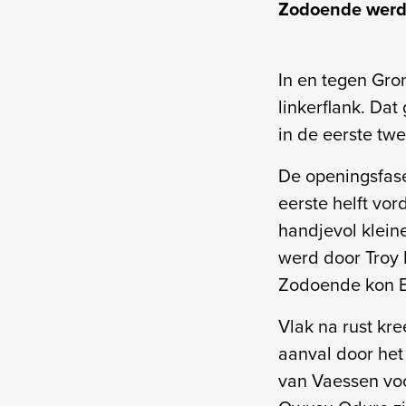
Zodoende werd 
In en tegen Gr
linkerflank. Dat
in de eerste tw
De openingsfas
eerste helft vor
handjevol klein
werd door Troy 
Zodoende kon E
Vlak na rust k
aanval door het
van Vaessen voo