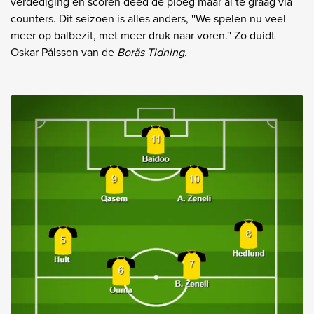
verdediging en scoren deed de ploeg maar al te graag via
counters. Dit seizoen is alles anders, ''We spelen nu veel
meer op balbezit, met meer druk naar voren.'' Zo duidt
Oskar Pålsson van de
Borås Tidning.