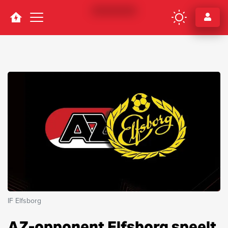
Navigation
IF Elfsborg
AZ-opponent Elfsborg speelt