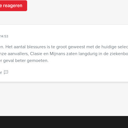
e reageren
14:53
en. Het aantal blessures is te groot geweest met de huidige select
onze aanvallers, Clasie en Mijnans zaten langdurig in de ziekenbo
er geval beter gemoeten.
r