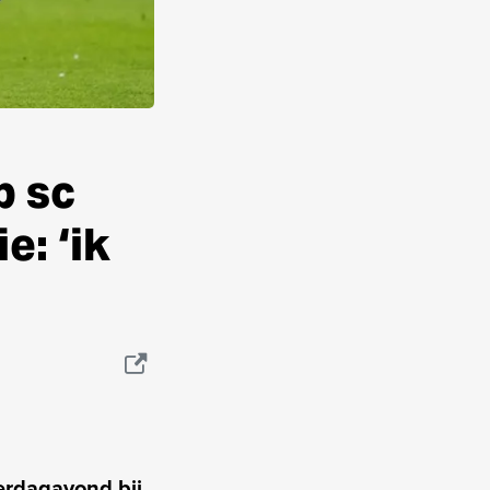
p sc
e: ‘ik
erdagavond bij