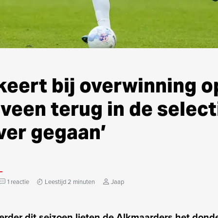
keert bij overwinning o
een terug in de selecti
ver gegaan’
1 reactie
Leestijd 2 minuten
Jaap
erder dit seizoen lieten de Alkmaarders het dond