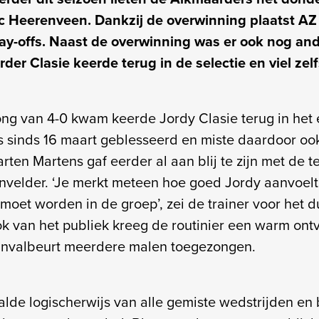
c Heerenveen. Dankzij de overwinning plaatst AZ 
lay-offs. Naast de overwinning was er ook nog and
der Clasie keerde terug in de selectie en viel zel
ong van 4-0 kwam keerde Jordy Clasie terug in het e
 sinds 16 maart geblesseerd en miste daardoor oo
rten Martens gaf eerder al aan blij te zijn met de 
nvelder. ‘Je merkt meteen hoe goed Jordy aanvoel
moet worden in de groep’, zei de trainer voor het d
 van het publiek kreeg de routinier een warm ontv
 invalbeurt meerdere malen toegezongen.
alde logischerwijs van alle gemiste wedstrijden en 