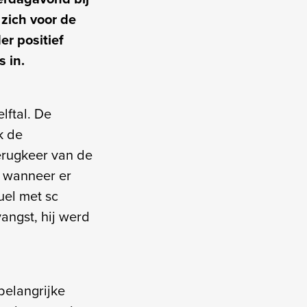
zich voor de
er positief
fs in.
lftal. De
k de
terugkeer van de
t wanneer er
uel met sc
angst, hij werd
belangrijke