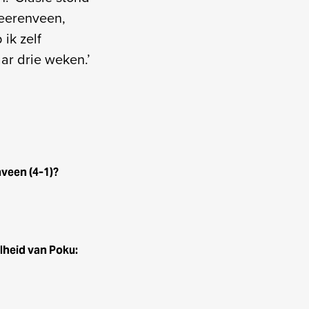
eerenveen,
 ik zelf
aar drie weken.’
nveen (4-1)?
lheid van Poku: