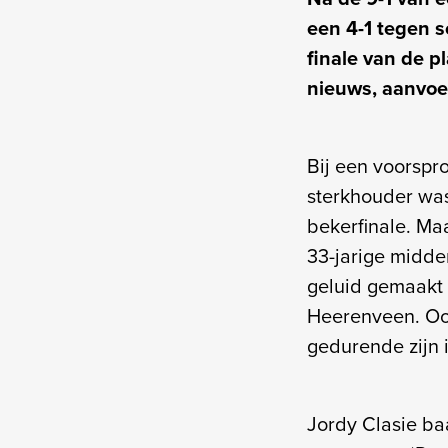
een 4-1 tegen s
finale van de p
nieuws, aanvoer
Bij een voorspr
sterkhouder was
bekerfinale. Maa
33-jarige midde
geluid gemaakt 
Heerenveen. Ook
gedurende zijn
Jordy Clasie ba