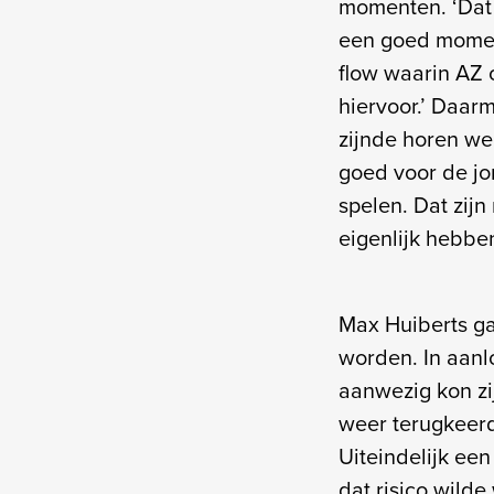
momenten. ‘Dat 
een goed moment
flow waarin AZ o
hiervoor.’ Daar
zijnde horen we
goed voor de jo
spelen. Dat zij
eigenlijk hebbe
Max Huiberts ga
worden. In aanl
aanwezig kon zi
weer terugkeerd
Uiteindelijk ee
dat risico wild