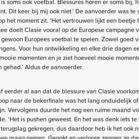
is soms ook voetbal. Blessures horen er soms bij, h
. Dit keer bij mij ook niet.’ De aanvoerder was te
p het moment zit. ‘Het vertrouwen lijkt een beetje t
mee doelt Clasie vooral op de Europese campagne v
 gewoon Europees voetbal te spelen. Zowel goed vo
ngens. Voor hun ontwikkeling en elke drie dagen e
n mooie momenten en je ziet hoeveel mooie momente
n gehad.’ Aldus de aanvoerder.
f eerder al aan dat de blessure van Clasie voork
oop naar de bekerfinale was het lang onduidelijk o
jn. Vervolgens duurde het nog een ruime maand vo
e. ‘Het is pushen geweest. En het was denk iets te
n terugslag gekregen, dus daardoor heb ik het ook n
e we graag nemen. Gegokt en verloren zeggen ze dan