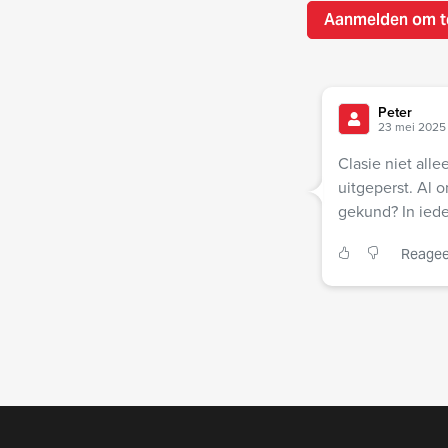
Aanmelden om t
Peter
23 mei 2025 
Clasie niet alle
uitgeperst. Al 
gekund? In ied
Reagee