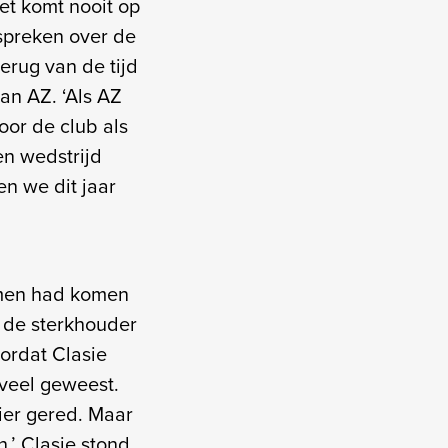
et komt nooit op
 spreken over de
erug van de tijd
an AZ. ‘Als AZ
or de club als
en wedstrijd
n we dit jaar
omen had komen
f de sterkhouder
ordat Clasie
 veel geweest.
ier gered. Maar
.’ Clasie stond