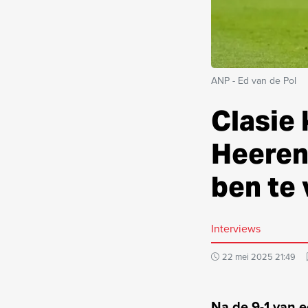
ANP - Ed van de Pol
Clasie 
Heerenv
ben te 
Interviews
22 mei 2025 21:49
Na de 9-1 van e