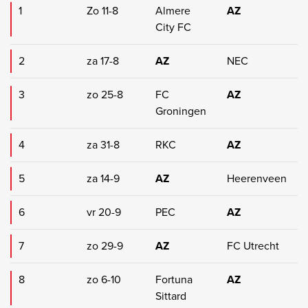
1
Zo 11-8
Almere
AZ
City FC
2
za 17-8
AZ
NEC
3
zo 25-8
FC
AZ
Groningen
4
za 31-8
RKC
AZ
5
za 14-9
AZ
Heerenveen
6
vr 20-9
PEC
AZ
7
zo 29-9
AZ
FC Utrecht
8
zo 6-10
Fortuna
AZ
Sittard