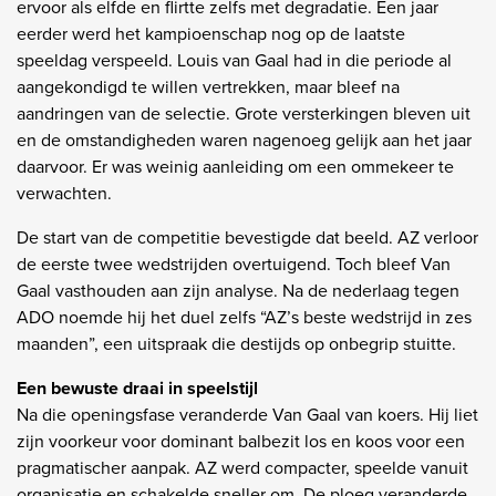
ervoor als elfde en flirtte zelfs met degradatie. Een jaar
eerder werd het kampioenschap nog op de laatste
speeldag verspeeld. Louis van Gaal had in die periode al
aangekondigd te willen vertrekken, maar bleef na
aandringen van de selectie. Grote versterkingen bleven uit
en de omstandigheden waren nagenoeg gelijk aan het jaar
daarvoor. Er was weinig aanleiding om een ommekeer te
verwachten.
De start van de competitie bevestigde dat beeld. AZ verloor
de eerste twee wedstrijden overtuigend. Toch bleef Van
Gaal vasthouden aan zijn analyse. Na de nederlaag tegen
ADO noemde hij het duel zelfs “AZ’s beste wedstrijd in zes
maanden”, een uitspraak die destijds op onbegrip stuitte.
Een bewuste draai in speelstijl
Na die openingsfase veranderde Van Gaal van koers. Hij liet
zijn voorkeur voor dominant balbezit los en koos voor een
pragmatischer aanpak. AZ werd compacter, speelde vanuit
organisatie en schakelde sneller om. De ploeg veranderde