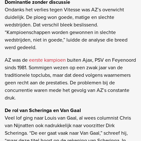
Dominantie zonder discussie
Ondanks het verlies tegen Vitesse was AZ’s overwicht
duidelijk. De ploeg won goede, matige en slechte
wedstrijden. Dat verschil bleek beslissend.
“Kampioenschappen worden gewonnen in slechte
wedstrijden, niet in goede,” luidde de analyse die breed
werd gedeeld.
AZ was de
eerste kampioen
buiten Ajax, PSV en Feyenoord
sinds 1981. Sommigen wezen op een zwak jaar van de
traditionele topclubs, maar dat deed volgens waarnemers
geen recht aan de prestaties. De problemen bij de
concurrentie waren mede het gevolg van AZ’s constante
druk.
De rol van Scheringa en Van Gaal
Veel lof ging naar Louis van Gaal, al wees columnist Chris
van Nijnatten ook nadrukkelijk naar voorzitter Dirk
Scheringa. “De eer gaat vaak naar Van Gaal,” schreef hij,
“maar deze titel hoort op de rekening van Scheringa. In