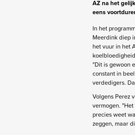
AZ na het gelij
eens voortduren
In het programm
Meerdink diep in
het vuur in het
koelbloedigheid
"Dit is gewoon e
constant in bee
verdedigers. Da
Volgens Perez v
vermogen. "Het k
precies weet wat 
zeggen, maar dit