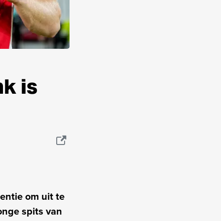
k is
entie om uit te
jonge spits van