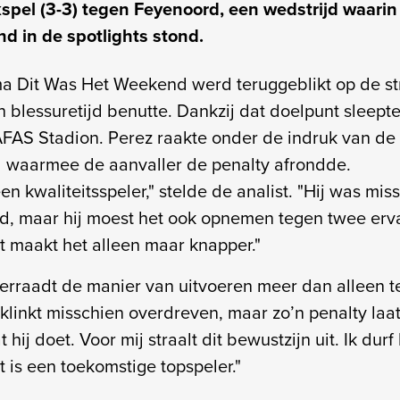
kspel (3-3) tegen Feyenoord, een wedstrijd waarin
d in de spotlights stond.
a Dit Was Het Weekend werd teruggeblikt op de st
 blessuretijd benutte. Dankzij dat doelpunt sleepte
 AFAS Stadion. Perez raakte onder de indruk van de
 waarmee de aanvaller de penalty afrondde.
en kwaliteitsspeler," stelde de analist. "Hij was mis
ld, maar hij moest het ook opnemen tegen twee erv
t maakt het alleen maar knapper."
erraadt de manier van uitvoeren meer dan alleen t
linkt misschien overdreven, maar zo’n penalty laat 
hij doet. Voor mij straalt dit bewustzijn uit. Ik durf 
 is een toekomstige topspeler."