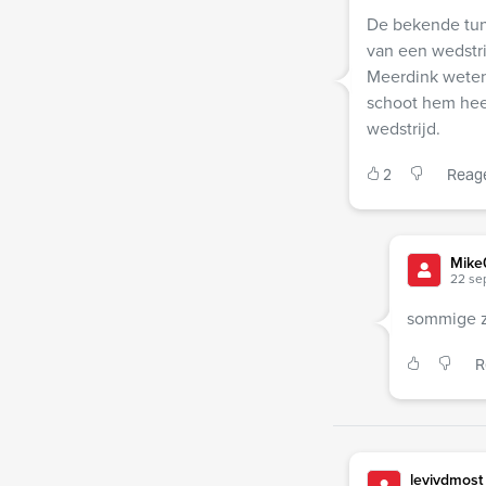
De bekende tunn
van een wedstr
Meerdink weten 
schoot hem hee
wedstrijd.
2
Reag
Mike
22 se
sommige zu
R
levivdmost