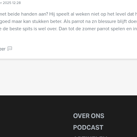
r 2025 12:28
met beide handen aan? Hij speelt al weken niet op het level dat hi
 goed maar kan stukken beter. Als parrot na zn blessure blijft doe
e de beste spits is wel over. Dan tot de zomer parrot spelen en 
eer
OVER ONS
PODCAST