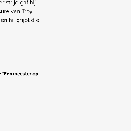
dstrijd gaf hij
sure van Troy
n hij grijpt die
: "Een meester op