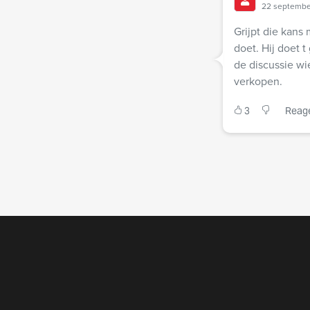
22 septembe
Grijpt die kans 
doet. Hij doet t
de discussie wi
verkopen.
3
Reag