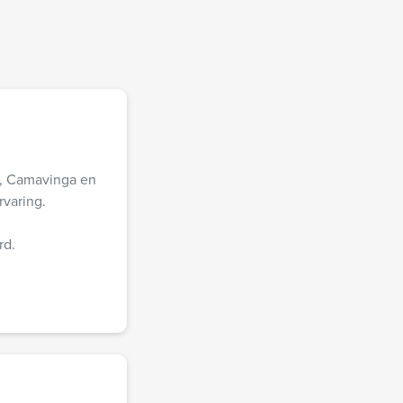
i , Camavinga en
varing.
rd.