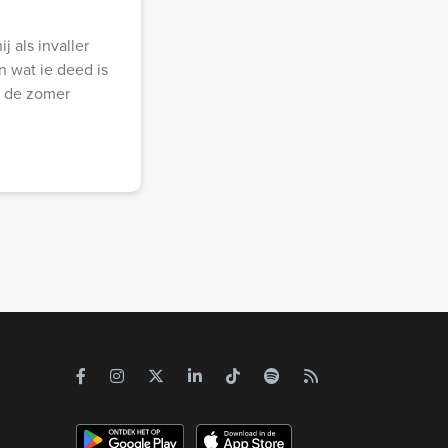
j als invaller
n wat ie deed is
in de zomer