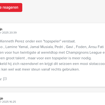
e reageren
jn
r 2025 20:39
 Kenneth Perez onder een "topspeler" verstaat.
o , Lamine Yamal, Jamal Musiala, Pedri , Gavi , Foden, Ansu Fat
en voor hun twintigste al wereldtop met Champignons League er
een groot talent , maar voor een topspeler is meer nodig.
keld hij zich razendsnel en krijgt dit seizoen een mooi slotaccoo
 kan wel wat meer steun vanaf rechts gebruiken.
r
jo
r 2025 16:25