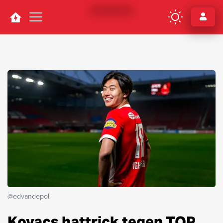
Navigation
@edvandepol
Kovacs hattrick tegen TOP