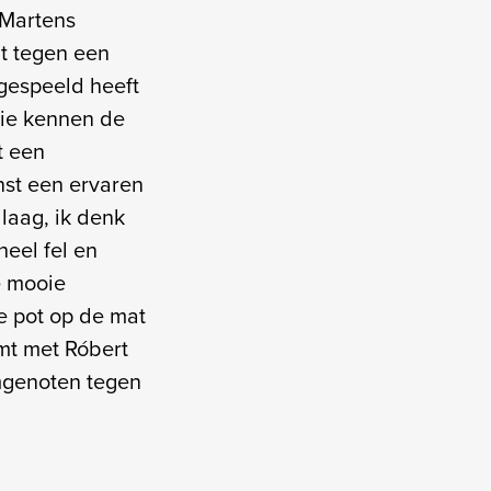
 Martens
lt tegen een
 gespeeld heeft
 die kennen de
t een
nst een ervaren
laag, ik denk
eel fel en
e mooie
e pot op de mat
mt met Róbert
amgenoten tegen