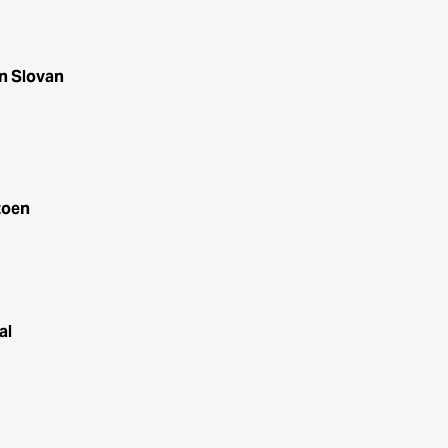
an Slovan
zoen
al