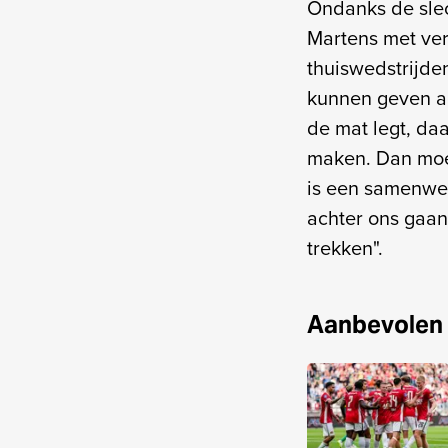
Ondanks de slec
Martens met ver
thuiswedstrijde
kunnen geven aa
de mat legt, da
maken. Dan moet
is een samenwer
achter ons gaan
trekken".
Aanbevolen