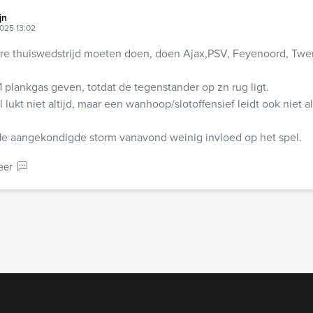
jn
025 13:02
re thuiswedstrijd moeten doen, doen Ajax,PSV, Feyenoord, Twe
 plankgas geven, totdat de tegenstander op zn rug ligt.
lukt niet altijd, maar een wanhoop/slotoffensief leidt ook niet al
de aangekondigde storm vanavond weinig invloed op het spel.
eer