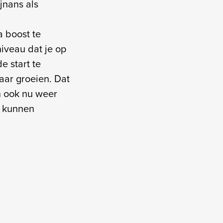
jnans als
a boost te
iveau dat je op
e start te
aar groeien. Dat
n ook nu weer
r kunnen