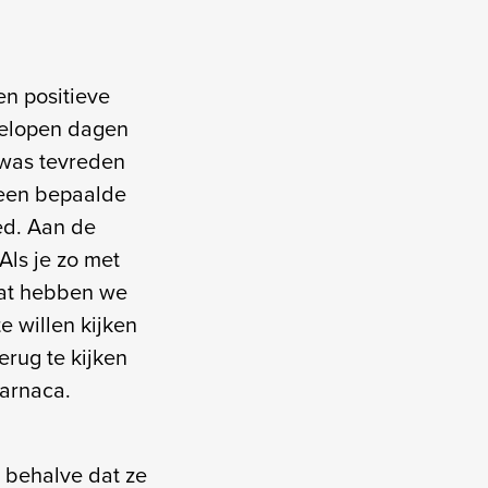
en positieve
gelopen dagen
 was tevreden
 een bepaalde
ed. Aan de
Als je zo met
 Dat hebben we
e willen kijken
erug te kijken
Larnaca.
 behalve dat ze