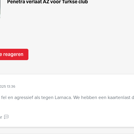
Penetra verlaat AZ voor Turkse club
e reageren
025 13:36
o fel en agressief als tegen Larnaca. We hebben een kaartenlast d
r