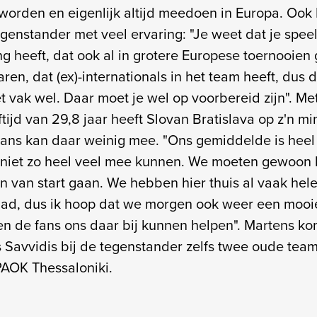
orden en eigenlijk altijd meedoen in Europa. Ook
genstander met veel ervaring: "Je weet dat je spee
ng heeft, dat ook al in grotere Europese toernooien
ren, dat (ex)-internationals in het team heeft, dus
t vak wel. Daar moet je wel op voorbereid zijn". Me
ijd van 29,8 jaar heeft Slovan Bratislava op z'n mi
ans kan daar weinig mee. "Ons gemiddelde is heel 
k niet zo heel veel mee kunnen. We moeten gewoon h
n van start gaan. We hebben hier thuis al vaak hel
ad, dus ik hoop dat we morgen ook weer een mooi
n de fans ons daar bij kunnen helpen". Martens ko
 Savvidis bij de tegenstander zelfs twee oude te
j PAOK Thessaloniki.