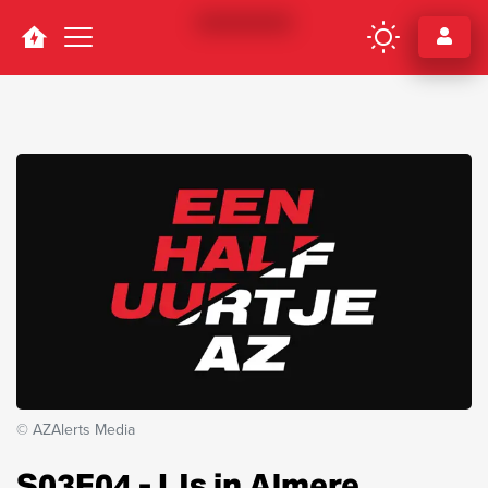
Navigation
© AZAlerts Media
S03E04 - IJs in Almere,