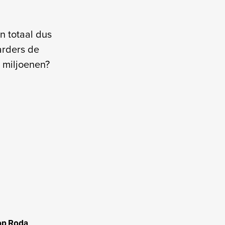
n totaal dus
arders de
 miljoenen?
op Roda