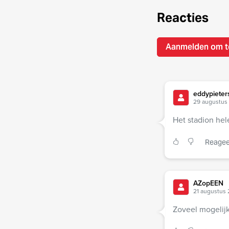
Reacties
Aanmelden om t
eddypieter
29 augustus
Het stadion he
Reagee
AZopEEN
21 augustus 
Zoveel mogelijk