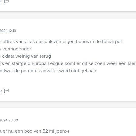
r
2024 12:13
 aftrek van alles dus ook zijn eigen bonus in de totaal pot
s vermogender.
 ik daar weinig van terug
fers en startgeld Europa League komt er dit seizoen weer een kle
n tweede potente aanvaller werd niet gehaald
r
 2024 23:30
gt er nu een bod van 52 miljoen:-)