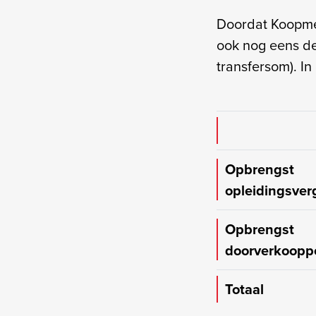
Doordat Koopmei
ook nog eens d
transfersom). In
Opbrengst
opleidingsver
Opbrengst
doorverkoopp
Totaal