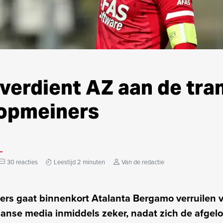
verdient AZ aan de tra
opmeiners
30 reacties
Leestijd 2 minuten
Van de redactie
rs gaat binnenkort Atalanta Bergamo verruilen v
iaanse media inmiddels zeker, nadat zich de afge