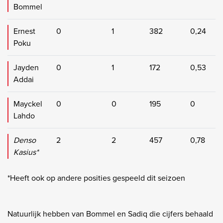
Bommel
Ernest
0
1
382
0,24
Poku
Jayden
0
1
172
0,53
Addai
Mayckel
0
0
195
0
Lahdo
Denso
2
2
457
0,78
Kasius*
*Heeft ook op andere posities gespeeld dit seizoen
Natuurlijk hebben van Bommel en Sadiq die cijfers behaald