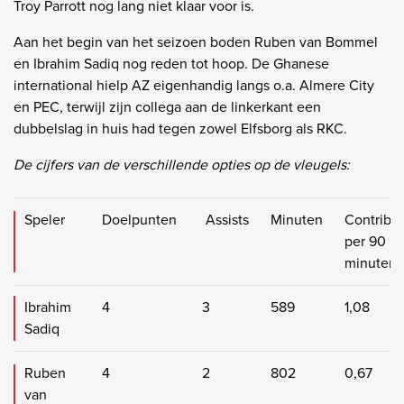
Troy Parrott nog lang niet klaar voor is.
Aan het begin van het seizoen boden Ruben van Bommel
en Ibrahim Sadiq nog reden tot hoop. De Ghanese
international hielp AZ eigenhandig langs o.a. Almere City
en PEC, terwijl zijn collega aan de linkerkant een
dubbelslag in huis had tegen zowel Elfsborg als RKC.
De cijfers van de verschillende opties op de vleugels:
Speler
Doelpunten
Assists
Minuten
Contribut
per 90
minuten
Ibrahim
4
3
589
1,08
Sadiq
Ruben
4
2
802
0,67
van