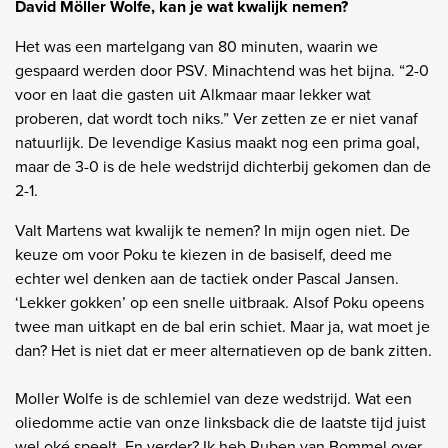
David Möller Wolfe, kan je wat kwalijk nemen?
Het was een martelgang van 80 minuten, waarin we
gespaard werden door PSV. Minachtend was het bijna. “2-0
voor en laat die gasten uit Alkmaar maar lekker wat
proberen, dat wordt toch niks.” Ver zetten ze er niet vanaf
natuurlijk. De levendige Kasius maakt nog een prima goal,
maar de 3-0 is de hele wedstrijd dichterbij gekomen dan de
2-1.
Valt Martens wat kwalijk te nemen? In mijn ogen niet. De
keuze om voor Poku te kiezen in de basiself, deed me
echter wel denken aan de tactiek onder Pascal Jansen.
‘Lekker gokken’ op een snelle uitbraak. Alsof Poku opeens
twee man uitkapt en de bal erin schiet. Maar ja, wat moet je
dan? Het is niet dat er meer alternatieven op de bank zitten.
Moller Wolfe is de schlemiel van deze wedstrijd. Wat een
oliedomme actie van onze linksback die de laatste tijd juist
wel oké speelt. En verder? Ik heb Ruben van Bommel over