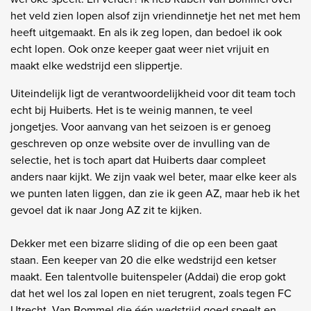
het veld zien lopen alsof zijn vriendinnetje het net met hem
heeft uitgemaakt. En als ik zeg lopen, dan bedoel ik ook
echt lopen. Ook onze keeper gaat weer niet vrijuit en
maakt elke wedstrijd een slippertje.
Uiteindelijk ligt de verantwoordelijkheid voor dit team toch
echt bij Huiberts. Het is te weinig mannen, te veel
jongetjes. Voor aanvang van het seizoen is er genoeg
geschreven op onze website over de invulling van de
selectie, het is toch apart dat Huiberts daar compleet
anders naar kijkt. We zijn vaak wel beter, maar elke keer als
we punten laten liggen, dan zie ik geen AZ, maar heb ik het
gevoel dat ik naar Jong AZ zit te kijken.
Dekker met een bizarre sliding of die op een been gaat
staan. Een keeper van 20 die elke wedstrijd een ketser
maakt. Een talentvolle buitenspeler (Addai) die erop gokt
dat het wel los zal lopen en niet terugrent, zoals tegen FC
Utrecht. Van Bommel die één wedstrijd goed speelt en