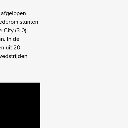
 afgelopen
wederom stunten
 City (3-0),
n. In de
n uit 20
wedstrijden