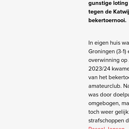
gunstige loting
tegen de Katwij
bekertoernooi.
In eigen huis w
Groningen (3-1)
overwinning op 
2023/24 kwamen 
van het bekerto
amateurclub. Na
was door doelpu
omgebogen, maa
toch weer gelij
strafschoppen 
Pascal Jansen
.