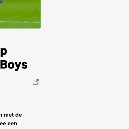
op
 Boys
n met de
mee een