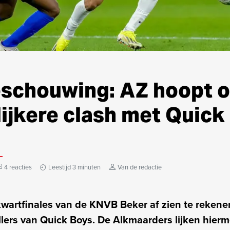
schouwing: AZ hoopt 
ijkere clash met Quick
4 reacties
Leestijd 3 minuten
Van de redactie
kwartfinales van de KNVB Beker af zien te rekene
lers van Quick Boys. De Alkmaarders lijken hier