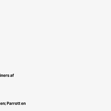
iners af
n; Parrott en