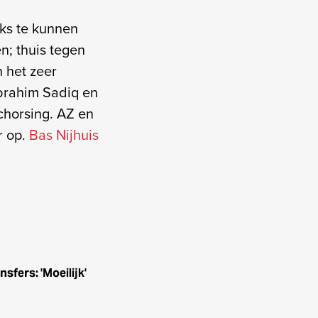
eks te kunnen
n; thuis tegen
n het zeer
Ibrahim Sadiq en
chorsing. AZ en
r op.
Bas Nijhuis
nsfers: 'Moeilijk'