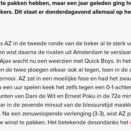
 te pakken hebben, maar een jaar geleden ging h
kers. Dit staat er donderdagavond allemaal op het
as AZ in de tweede ronde van de beker al te sterk 
 en wist daarna de rivalen uit Amsterdam te verslaa
Ajax wacht nu een weerzien met Quick Boys. In het
de twee ploegen elkaar ook al tegen, toen in de a
ernooi. AZ zat in een moeilijke fase en had het zwa
 een uur spelen keek het zelfs tegen een 0-1-achte
nten van Dani de Wit en Ernest Poku in de 72e mi
r in de zevende minuut van de blessuretijd maakt
k. Na een zenuwslopende verlenging (3-3), wist AZ p
de winst te pakken. Het betekende desondanks het