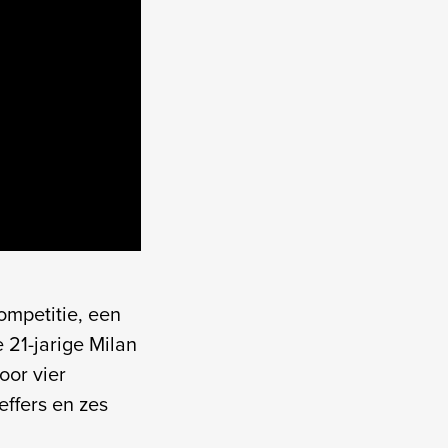
ompetitie, een
e 21-jarige Milan
oor vier
effers en zes