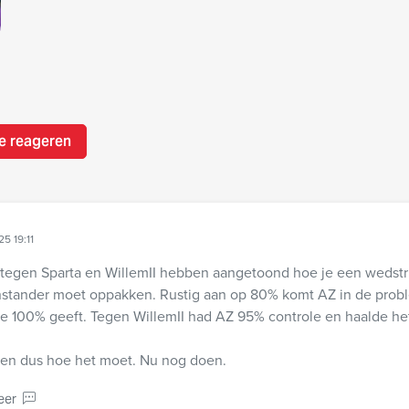
e reageren
25 19:11
 tegen Sparta en WillemII hebben aangetoond hoe je een wedstr
stander moet oppakken. Rustig aan op 80% komt AZ in de prob
ie 100% geeft. Tegen WillemII had AZ 95% controle en haalde h
en dus hoe het moet. Nu nog doen.
eer