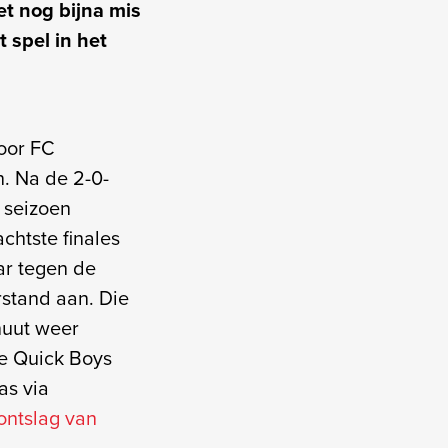
et nog bijna mis
 spel in het
voor FC
n. Na de 2-0-
 seizoen
chtste finales
ar tegen de
rstand aan. Die
nuut weer
e Quick Boys
as via
ontslag van