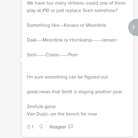
We have too many strikers--could one of them
play at #10 or just replace Sven somehow?
Something like---Kovacs or Meerdink
Daal----Meerdink or Hornkamp------Jensen
Smit------Clasie------Peer
I'm sure something can be figured out
great news that Smitt is staying another year
Zeefuik-gone
Van Duijn--on the bench for now
1
Reageer