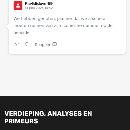
Pavlidislover69
14 juni 2024 10:42
We hebben genoten, jammer dat we afscheid
moeten nemen van zijn iconische nummer op de
benside
1
Reageer
VERDIEPING, ANALYSES EN
PRIMEURS