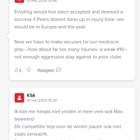
10 mei 2025 15:44
Evrythig would hve been accepted and deemed a
success if Peers doesnt mess up in injury time--we
would be in Europe and the year
Now we have to make excuses for our mediocre
play---how about far too many injuries--a weak #10--
not enough aggressive play against to poor clubs
5
Reageer
KSA
10 mei 2025 15:20
Ik kan me helaas niet vinden in heel veel wat Max
beweerd
De competitie liep voor de winter pauze ook niet
zoals verwacht.