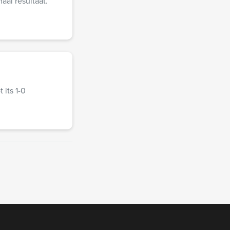
aal resultaat.
 its 1-0