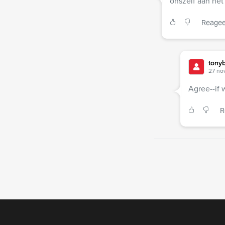
onszelf aan het
Reagee
tony
27 no
Agree--if w
R