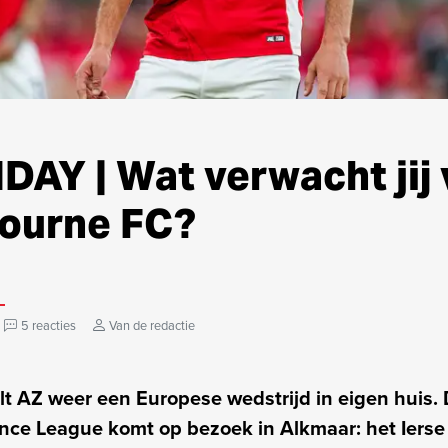
AY | Wat verwacht jij 
bourne FC?
5 reacties
Van de redactie
t AZ weer een Europese wedstrijd in eigen huis
nce League komt op bezoek in Alkmaar: het Iers