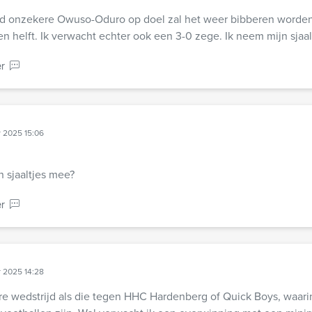
jd onzekere Owuso-Oduro op doel zal het weer bibberen worden 
gen helft. Ik verwacht echter ook een 3-0 zege. Ik neem mijn sjaa
r
 2025 15:06
sjaaltjes mee?
r
 2025 14:28
re wedstrijd als die tegen HHC Hardenberg of Quick Boys, waari