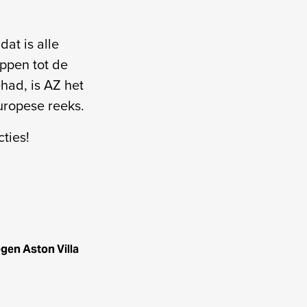
at is alle
oppen tot de
had, is AZ het
uropese reeks.
ties!
gen Aston Villa