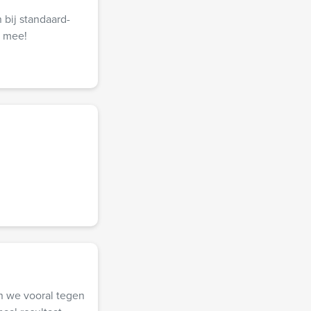
bij standaard-
l mee!
n we vooral tegen