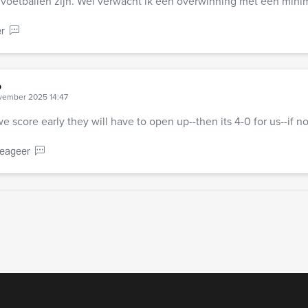
 voetballen zijn. Wel verwacht ik een overwinning met een minim
r
b
vember 2025 14:47
e score early they will have to open up--then its 4-0 for us--if not
eageer