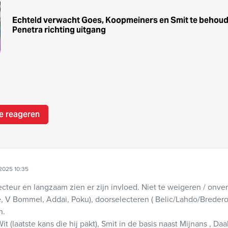
Echteld verwacht Goes, Koopmeiners en Smit te behoude
Penetra richting uitgang
e reageren
2025 10:35
cteur en langzaam zien er zijn invloed. Niet te weigeren / onver
fe, V Bommel, Addai, Poku), doorselecteren ( Belic/Lahdo/Brede
n.
 (laatste kans die hij pakt), Smit in de basis naast Mijnans , Da