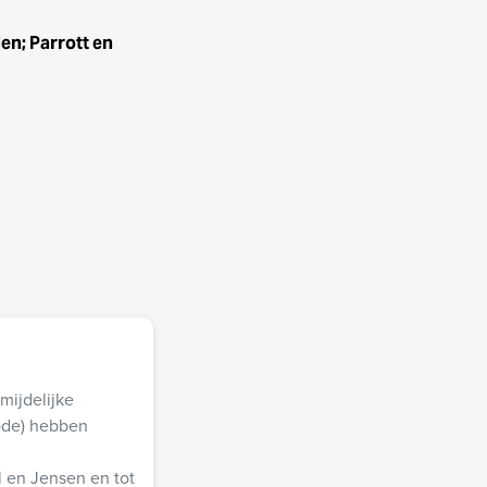
n; Parrott en
mijdelijke
rode) hebben
al en Jensen en tot