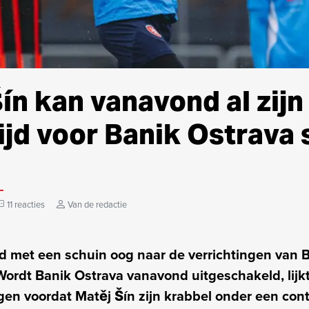
Šín kan vanavond al zijn
jd voor Banik Ostrava 
11 reacties
Van de redactie
d met een schuin oog naar de verrichtingen van B
ordt Banik Ostrava vanavond uitgeschakeld, lijk
en voordat Matěj Šín zijn krabbel onder een contr