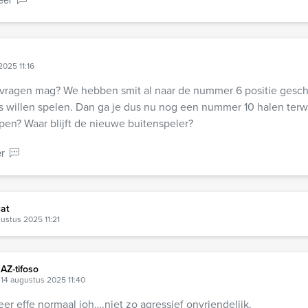
eer
2025 11:16
k vragen mag? We hebben smit al naar de nummer 6 positie ges
 willen spelen. Dan ga je dus nu nog een nummer 10 halen terwi
en? Waar blijft de nieuwe buitenspeler?
r
at
ustus 2025 11:21
AZ-tifoso
14 augustus 2025 11:40
er effe normaal joh….niet zo agressief onvriendelijk.