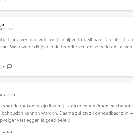
r
jo
2025 12:13
artje landen en dan volgend jaar bij vertrek Mijnans (en misschien
taan. Waar we er dit jaar in de breedte van de selectie ook al va
eer
2025 12:11
voor de toekomst zijn lijkt mij. Ik ga er vanuit (hoop van harte)
n behouden kunnen worden. Daarna zullen zij onhoudbaar zijn v
pvolger vastleggen is goed beleid.