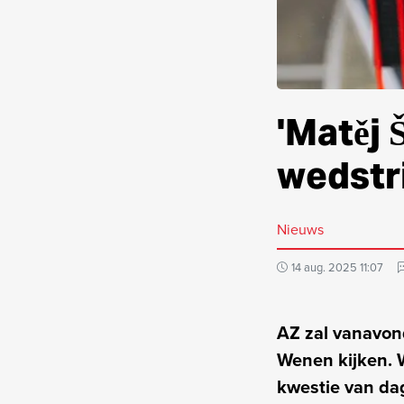
'Matěj 
wedstri
Nieuws
14 aug. 2025 11:07
AZ zal vanavon
Wenen kijken. W
kwestie van dag