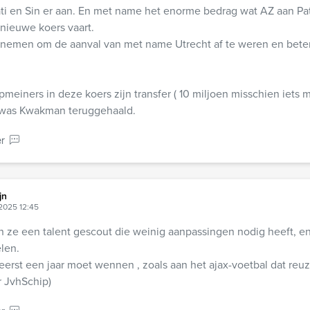
ti en Sin er aan. En met name het enorme bedrag wat AZ aan Pata
nieuwe koers vaart.
o nemen om de aanval van met name Utrecht af te weren en beter 
pmeiners in deze koers zijn transfer ( 10 miljoen misschien iets 
was Kwakman teruggehaald.
r
jn
2025 12:45
n ze een talent gescout die weinig aanpassingen nodig heeft, 
elen.
 eerst een jaar moet wennen , zoals aan het ajax-voetbal dat reuz
ar JvhSchip)