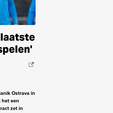
 laatste
spelen'
anik Ostrava in
t het een
act zet in