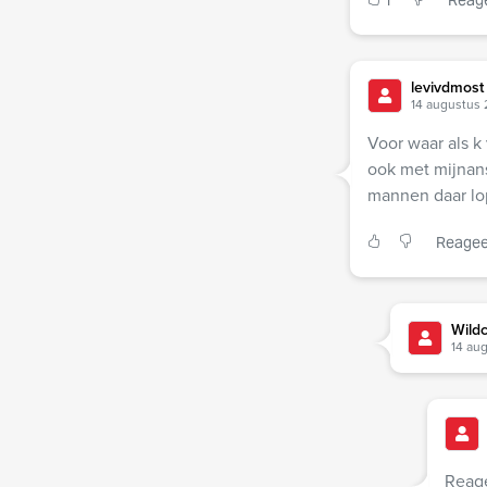
1
Reag
levivdmost
14 augustus 
Voor waar als 
ook met mijnans
mannen daar lop
Reagee
Wildc
14 aug
Reage