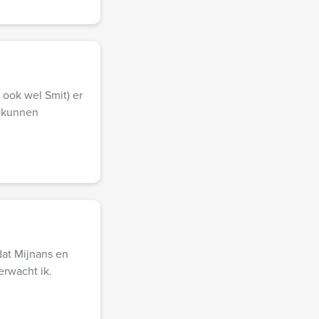
 ook wel Smit) er
n kunnen
 dat Mijnans en
erwacht ik.