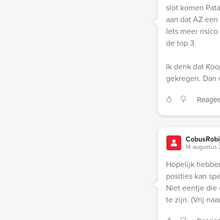
slot komen Pata
aan dat AZ een 
Iets meer risic
de top 3.
Ik denk dat Koo
gekregen. Dan 
Reagee
CobusRobi
14 augustus 
Hopelijk hebbe
posities kan sp
Niet eentje die
te zijn. (Vrij na