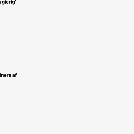
 gierig’
iners af