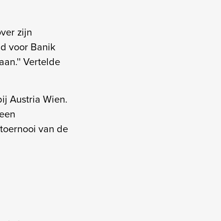
er zijn
ijd voor Banik
an.'' Vertelde
j Austria Wien.
 een
dtoernooi van de