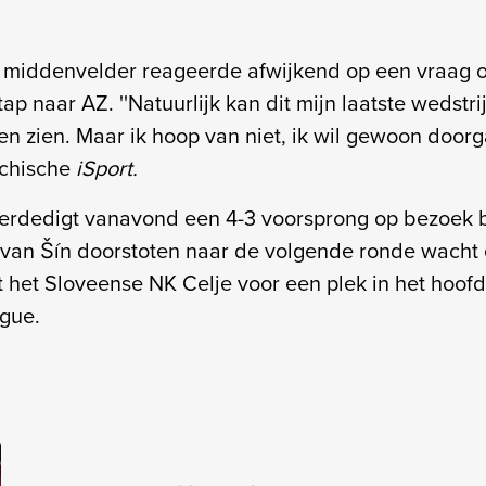
middenvelder reageerde afwijkend op een vraag ov
ap naar AZ. ''Natuurlijk kan dit mijn laatste wedstr
n zien. Maar ik hoop van niet, ik wil gewoon doorga
echische
iSport.
erdedigt vanavond een 4-3 voorsprong op bezoek bi
van Šín doorstoten naar de volgende ronde wacht
t het Sloveense NK Celje voor een plek in het hoof
ague.