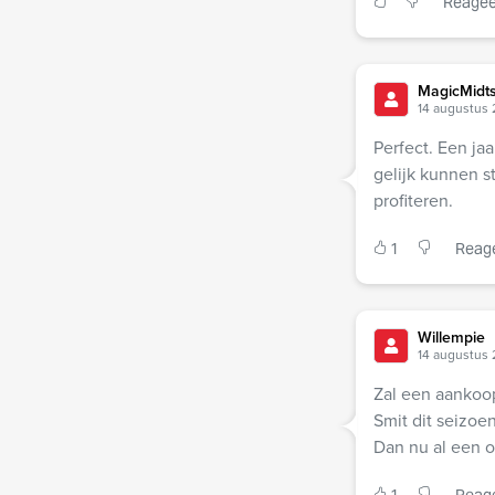
Reagee
MagicMidts
14 augustus 
Perfect. Een ja
gelijk kunnen s
profiteren.
1
Reag
Willempie
14 augustus 
Zal een aankoop 
Smit dit seizoe
Dan nu al een o