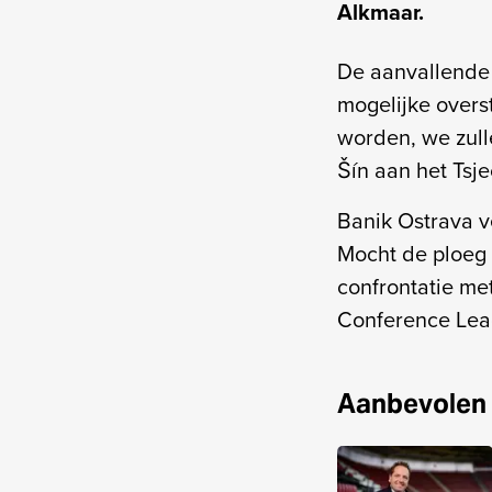
Alkmaar.
De aanvallende 
mogelijke overst
worden, we zulle
Šín aan het Tsj
Banik Ostrava v
Mocht de ploeg 
confrontatie me
Conference Le
Aanbevolen