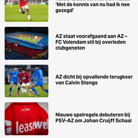
‘Met de kennis van nu had ik nee
gezegd’
AZ staat voorafgaand aan AZ –
FC Volendam stil bij overleden
clubgenoten
AZ dicht bij opvallende terugkeer
van Calvin Stengs
Nieuwe spelregels debuteren bij
PSV-AZ om Johan Cruijff Schaal