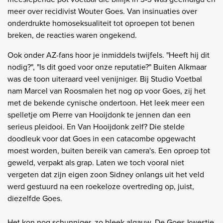
meer over recidivist Wouter Goes. Van insinuaties over
onderdrukte homoseksualiteit tot oproepen tot benen
breken, de reacties waren ongekend.
Ook onder AZ-fans hoor je inmiddels twijfels. "Heeft hij dit
nodig?", "Is dit goed voor onze reputatie?" Buiten Alkmaar
was de toon uiteraard veel venijniger. Bij Studio Voetbal
nam Marcel van Roosmalen het nog op voor Goes, zij het
met de bekende cynische ondertoon. Het leek meer een
spelletje om Pierre van Hooijdonk te jennen dan een
serieus pleidooi. En Van Hooijdonk zelf? Die stelde
doodleuk voor dat Goes in een catacombe opgewacht
moest worden, buiten bereik van camera's. Een oproep tot
geweld, verpakt als grap. Laten we toch vooral niet
vergeten dat zijn eigen zoon Sidney onlangs uit het veld
werd gestuurd na een roekeloze overtreding op, juist,
diezelfde Goes.
Het kon nog schunniger, zo bleek algauw. De Goes-kwestie