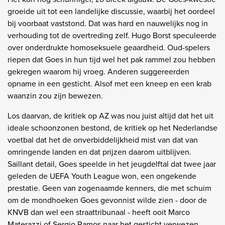
groeide uit tot een landelijke discussie, waarbij het oordeel
bij voorbaat vaststond. Dat was hard en nauwelijks nog in
verhouding tot de overtreding zelf. Hugo Borst speculeerde
over onderdrukte homoseksuele geaardheid. Oud-spelers
riepen dat Goes in hun tijd wel het pak rammel zou hebben
gekregen waarom hij vroeg. Anderen suggereerden
opname in een gesticht. Alsof met een kneep en een krab
waanzin zou zijn bewezen.
Los daarvan, de kritiek op AZ was nou juist altijd dat het uit
ideale schoonzonen bestond, de kritiek op het Nederlandse
voetbal dat het de onverbiddelijkheid mist van dat van
omringende landen en dat prijzen daarom uitblijven.
Saillant detail, Goes speelde in het jeugdelftal dat twee jaar
geleden de UEFA Youth League won, een ongekende
prestatie. Geen van zogenaamde kenners, die met schuim
om de mondhoeken Goes gevonnist wilde zien - door de
KNVB dan wel een straattribunaal - heeft ooit Marco
Materazzi of Sergio Ramos naar het gesticht verwezen.