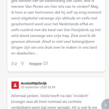
gek werden van de dadendrang van Goes. Wie is
meneer Van Persie om hier iets van te vinden? Mag
ik hem er aan herinneren dat hij zelf op enig moment
werd uitgekotst vanwege zijn attitude en zelfs niet
geselecteerd werd voor het Nederlands elftal en
zelfs ruziënd met die kwal van Van Hooijdonk op het
veld stond vanwege een vrije trap. Ziek vind ik dit
gewoon allemaal. Alsof er niet veel belangrijkere
dingen zijn om ons druk over te maken in ons land
en daarbuiten...
2
Reageer
AnalistAltijdGelijk
23 september 2025 22:24
Allemaal janken. Ueda heeft na dan ‘incident’
(vroeger was dit heel normaal als centrale
verdediger) geen bal meer geraakt. Hij is wat ik me