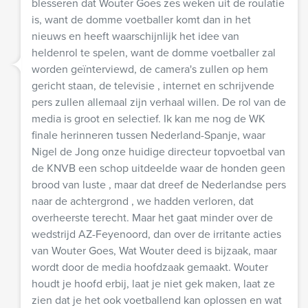
blesseren dat Wouter Goes zes weken uit de roulatie
is, want de domme voetballer komt dan in het
nieuws en heeft waarschijnlijk het idee van
heldenrol te spelen, want de domme voetballer zal
worden geïnterviewd, de camera's zullen op hem
gericht staan, de televisie , internet en schrijvende
pers zullen allemaal zijn verhaal willen. De rol van de
media is groot en selectief. Ik kan me nog de WK
finale herinneren tussen Nederland-Spanje, waar
Nigel de Jong onze huidige directeur topvoetbal van
de KNVB een schop uitdeelde waar de honden geen
brood van luste , maar dat dreef de Nederlandse pers
naar de achtergrond , we hadden verloren, dat
overheerste terecht. Maar het gaat minder over de
wedstrijd AZ-Feyenoord, dan over de irritante acties
van Wouter Goes, Wat Wouter deed is bijzaak, maar
wordt door de media hoofdzaak gemaakt. Wouter
houdt je hoofd erbij, laat je niet gek maken, laat ze
zien dat je het ook voetballend kan oplossen en wat