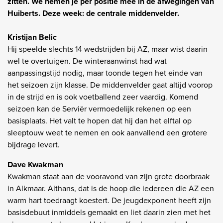
zitten. We nemen je per positie mee in de afwegingen van
Huiberts. Deze week: de centrale middenvelder.
Kristijan Belic
Hij speelde slechts 14 wedstrijden bij AZ, maar wist daarin
wel te overtuigen. De winteraanwinst had wat
aanpassingstijd nodig, maar toonde tegen het einde van
het seizoen zijn klasse. De middenvelder gaat altijd voorop
in de strijd en is ook voetballend zeer vaardig. Komend
seizoen kan de Serviër vermoedelijk rekenen op een
basisplaats. Het valt te hopen dat hij dan het elftal op
sleeptouw weet te nemen en ook aanvallend een grotere
bijdrage levert.
Dave Kwakman
Kwakman staat aan de vooravond van zijn grote doorbraak
in Alkmaar. Althans, dat is de hoop die iedereen die AZ een
warm hart toedraagt koestert. De jeugdexponent heeft zijn
basisdebuut inmiddels gemaakt en liet daarin zien met het