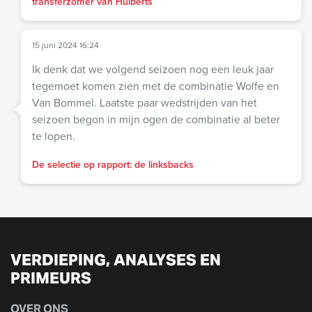
transferzomer van Huiberts
15 juni 2024 16:24
Ik denk dat we volgend seizoen nog een leuk jaar
tegemoet komen zien met de combinatie Wolfe en
Van Bommel. Laatste paar wedstrijden van het
seizoen begon in mijn ogen de combinatie al beter
te lopen.
De selectie op rapport: de linksbacks
VERDIEPING, ANALYSES EN
PRIMEURS
OVER ONS