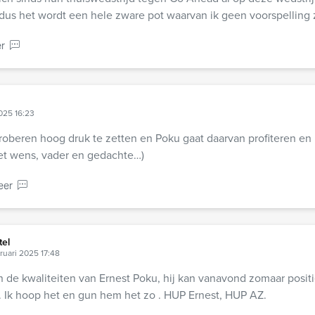
 dus het wordt een hele zware pot waarvan ik geen voorspelling
r
2025 16:23
roberen hoog druk te zetten en Poku gaat daarvan profiteren en
 met wens, vader en gedachte…)
eer
tel
ruari 2025 17:48
in de kwaliteiten van Ernest Poku, hij kan vanavond zomaar posit
. Ik hoop het en gun hem het zo . HUP Ernest, HUP AZ.