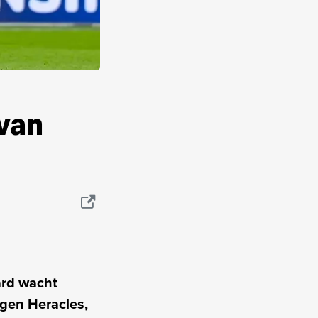
van
ard wacht
egen Heracles,