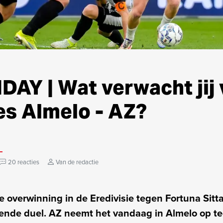
AY | Wat verwacht jij 
es Almelo - AZ?
20 reacties
Van de redactie
e overwinning in de Eredivisie tegen Fortuna Sitt
gende duel. AZ neemt het vandaag in Almelo op t