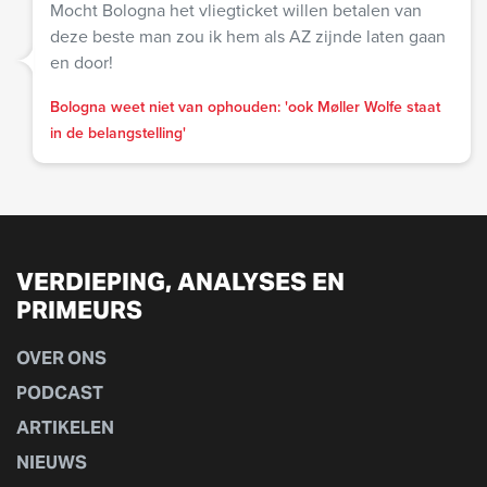
Mocht Bologna het vliegticket willen betalen van
deze beste man zou ik hem als AZ zijnde laten gaan
en door!
Bologna weet niet van ophouden: 'ook Møller Wolfe staat
in de belangstelling'
VERDIEPING, ANALYSES EN
PRIMEURS
OVER ONS
PODCAST
ARTIKELEN
NIEUWS