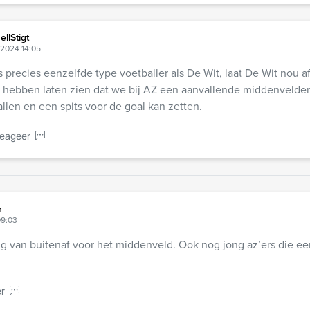
ellStigt
 2024 14:05
s precies eenzelfde type voetballer als De Wit, laat De Wit nou 
 hebben laten zien dat we bij AZ een aanvallende middenvelder
llen en een spits voor de goal kan zetten.
eageer
n
09:03
g van buitenaf voor het middenveld. Ook nog jong az’ers die ee
!
r