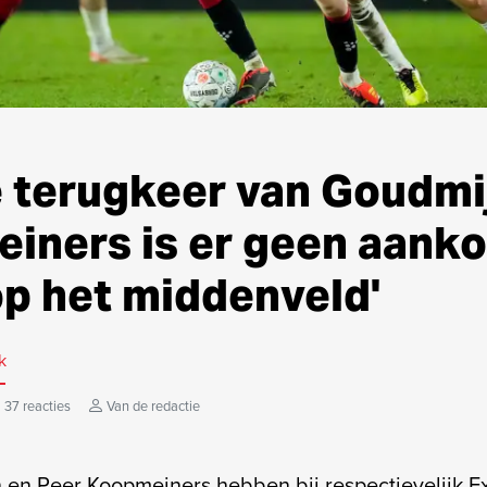
e terugkeer van Goudmi
iners is er geen aank
op het middenveld'
k
37 reacties
Van de redactie
en Peer Koopmeiners hebben bij respectievelijk Ex