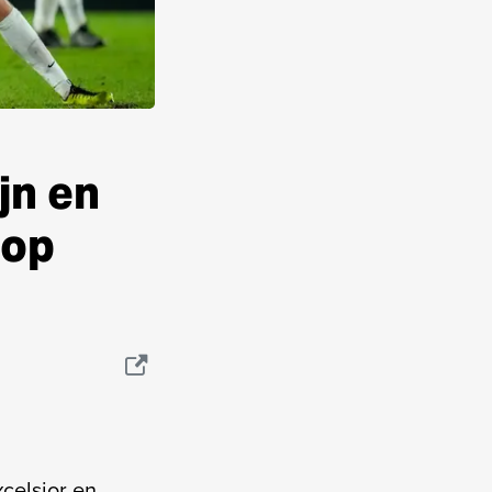
jn en
oop
celsior en