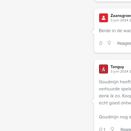
Zaansgroe
3 juni 2024 
Beide in de wa
Reagee
Tanguy
3 juni 2024 
Goudmijn heeft 
verhuurde spel
denk ik zo. Koo
echt goed ontw
Goudmijn nog ee
1
Reag