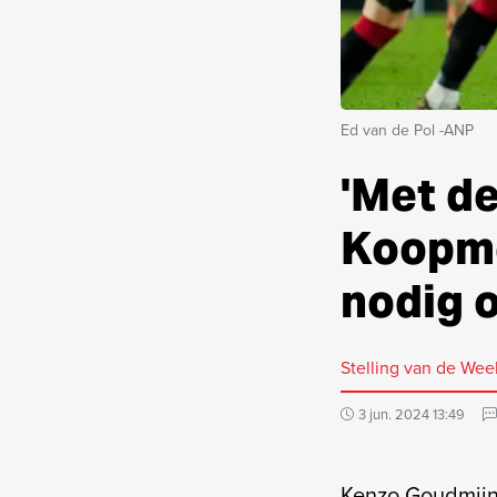
Ed van de Pol -ANP
'Met d
Koopme
nodig 
Stelling van de Wee
3 jun. 2024 13:49
Kenzo Goudmijn 