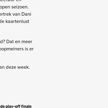
lopen seizoen.
rtrek van Dani
de kaartenlust
ld? Dat en meer
oopmeiners is er
van deze week.
e play-off finale