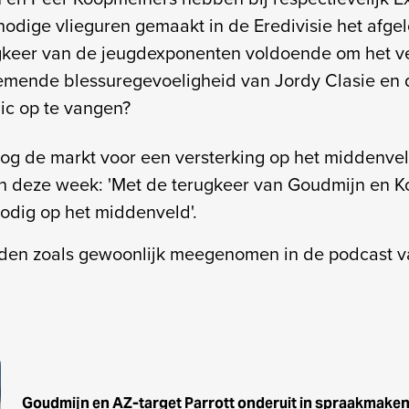
nodige vlieguren gemaakt in de Eredivisie het afge
gkeer van de jeugdexponenten voldoende om het ve
emende blessuregevoeligheid van Jordy Clasie en 
lic op te vangen?
og de markt voor een versterking op het middenve
van deze week: 'Met de terugkeer van Goudmijn en K
odig op het middenveld'.
rden zoals gewoonlijk meegenomen in de podcast 
Goudmijn en AZ-target Parrott onderuit in spraakmakend