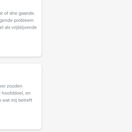
r of drie gaande.
iggende probleem
l als vrijblijvende
eker zouden
t hoofddoel, en
 wat mij betreft