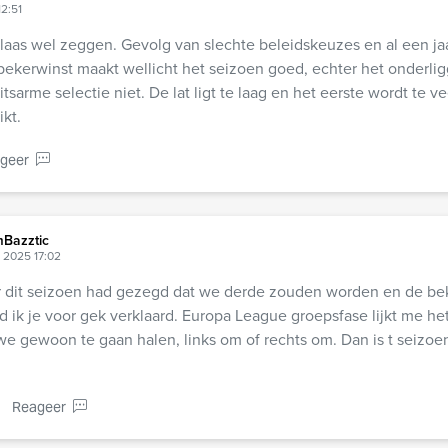
12:51
elaas wel zeggen. Gevolg van slechte beleidskeuzes en al een jaa
bekerwinst maakt wellicht het seizoen goed, echter het onderl
tsarme selectie niet. De lat ligt te laag en het eerste wordt te vee
ikt.
geer
Bazztic
l 2025 17:02
or dit seizoen had gezegd dat we derde zouden worden en de b
 ik je voor gek verklaard. Europa League groepsfase lijkt me he
 we gewoon te gaan halen, links om of rechts om. Dan is t seizoen
Reageer