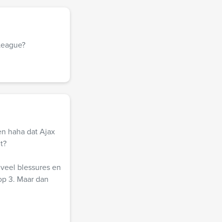
League?
en haha dat Ajax
t?
veel blessures en
op 3. Maar dan