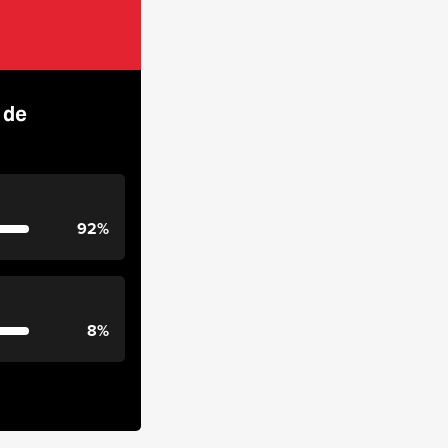
 de
92%
8%