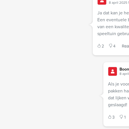
8 april 2025 
Ja dat kan je h
Een eventuele 
van een kwalitei
speeltuin gebru
2
4
Rea
Boom
8 apri
Als je vo
pakken had
dat lijken
geslaagd!
3
1