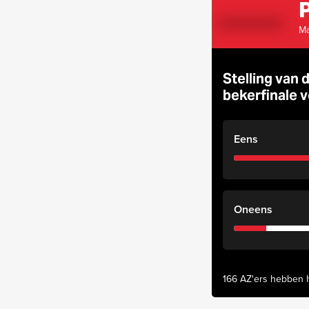
P
Ma
Stelling van 
bekerfinale v
Eens
Oneens
166 AZ'ers hebben 