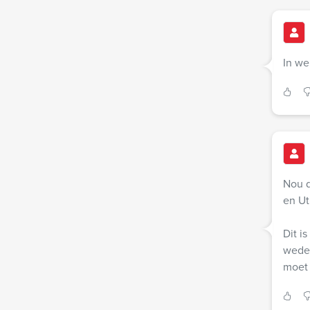
In we
Nou d
en Ut
Dit i
weder
moet 