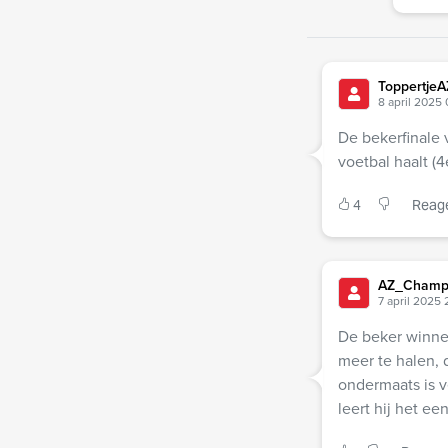
ToppertjeA
8 april 2025
De bekerfinale 
voetbal haalt (4
4
Reag
AZ_Cham
7 april 2025 
De beker winnen
meer te halen, 
ondermaats is 
leert hij het ee