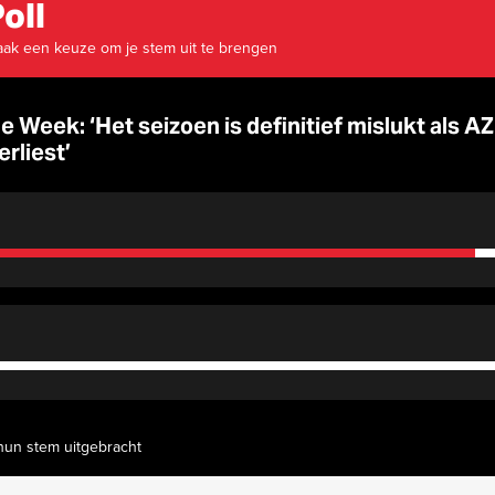
oll
ak een keuze om je stem uit te brengen
de Week: ‘Het seizoen is definitief mislukt als AZ
erliest’
hun stem uitgebracht