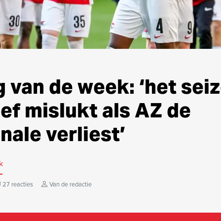
g van de week: ‘het seiz
ief mislukt als AZ de
nale verliest’
k
27 reacties
Van de redactie