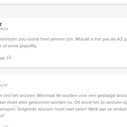
Z
 09:23
verliezen zou vooral heel jammer zijn. Mislukt is het pas als AZ
e of winst playoffs).
eer
p
22:37
 red het seizoen. Minimaal 4e worden voor een geslaagd seizoen
dan moet alles gewonnen worden nu. Dit word het 3e seizoen op 
verlopen. Volgende seizoen moet veel beter! Werk aan se winke
ns?