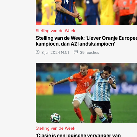
Stelling van de Week
Stelling van de Week: 'Liever Oranje Europe
kampioen, dan AZ landskampioen'
3 jul. 2024 14:51
39 reacties
Stelling van de Week
'Clasie is een logische vervanger van