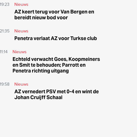
19:23
Nieuws
AZ keert terug voor Van Bergen en
bereidt nieuw bod voor
21:35
Nieuws
Penetra verlaat AZ voor Turkse club
11:14
Nieuws
Echteld verwacht Goes, Koopmeiners
en Smit te behouden; Parrott en
Penetra richting uitgang
19:58
Nieuws
AZ vernedert PSV met 0-4 en wint de
Johan Cruijff Schaal