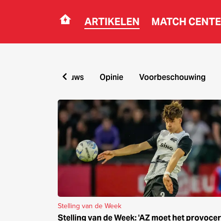
ARTIKELEN
MATCH CENT
Navigation
Alles
Nieuws
Opinie
Voorbeschouwing
Stelling van de 
Stelling van de Week
Stelling van de Week: 'AZ moet het provoce