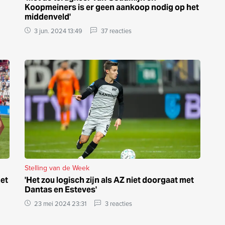
Koopmeiners is er geen aankoop nodig op het
middenveld'
3 jun. 2024 13:49
37 reacties
Stelling van de Week
het
'Het zou logisch zijn als AZ niet doorgaat met
Dantas en Esteves'
23 mei 2024 23:31
3 reacties