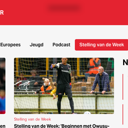
ER
Europees
Jeugd
Podcast
Stelling van de Week
week
N
Stelling van de Week
ren
Stelling van de Week: 'Beginnen met Owusu-