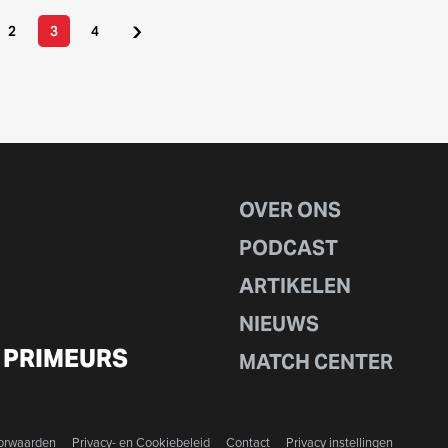
›
2
3
4
OVER ONS
PODCAST
ARTIKELEN
NIEUWS
 PRIMEURS
MATCH CENTER
orwaarden
Privacy- en Cookiebeleid
Contact
Privacy instellingen