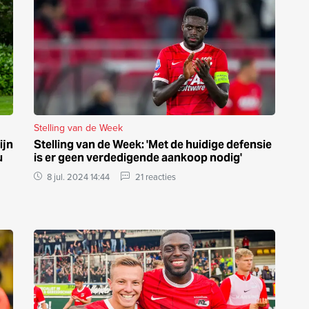
Stelling van de Week
ijn
Stelling van de Week: 'Met de huidige defensie
u
is er geen verdedigende aankoop nodig'
8 jul. 2024 14:44
21 reacties