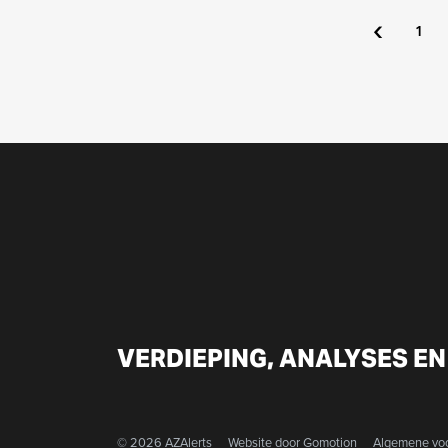
‹
1
VERDIEPING, ANALYSES EN
© 2026 AZAlerts
Website door
Gomotion
Algemene vo